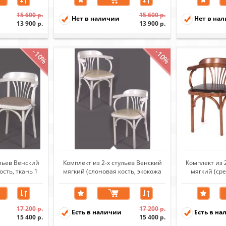
15 600 р.
15 600 р.
Нет в наличии
Нет в на
13 900 р.
13 900 р.
-10%
-10%
ульев Венский
Комплект из 2-х стульев Венский
Комплект из 
ость, ткань 1
мягкий (слоновая кость, экокожа
мягкий (ср
бежевая)
кор
17 200 р.
17 200 р.
Есть в наличии
Есть в на
15 400 р.
15 400 р.