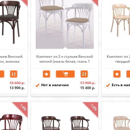
ульев Венский
Комплект из 2-х стульев Венский
Комплект из 
он, экокожа
мягкий (эмаль белая, ткань 1
твердый
ая)
beige)
15 600 р.
17 900 р.
Нет в наличии
Есть в на
13 900 р.
15 400 р.
-14%
-14%