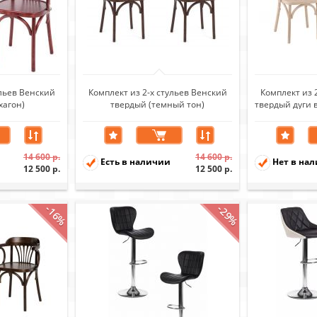
ульев Венский
Комплект из 2-х стульев Венский
Комплект из 
хагон)
твердый (темный тон)
твердый дуги 
14 600 р.
14 600 р.
Есть в наличии
Нет в на
12 500 р.
12 500 р.
-16%
-29%