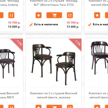
ульев "Милорд
Комплект из 2-х стульев "Милорд
Комплект из 
кань Iceberg
№7" (Венге/ткань Yara 37/3)
мягкий (бел
15 700 р.
15 700 р.
Есть в наличии
Есть в на
14 000 р.
13 400 р.
-11%
-11%
ульев Венский
Комплект из 2-х стульев Венский
Комплект из 
ткань М07)
мягкий (венге, экокожа
мягкий (венг
коричневая)