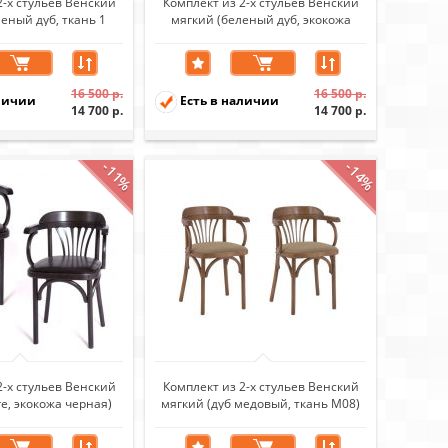
2-х стульев Венский
Комплект из 2-х стульев Венский
еный дуб, ткань 1
мягкий (беленый дуб, экокожа
beige)
бежевая)
16 500 р.
16 500 р.
личии
Есть в наличии
14 700 р.
14 700 р.
-11%
-14%
2-х стульев Венский
Комплект из 2-х стульев Венский
е, экокожа черная)
мягкий (дуб медовый, ткань М08)