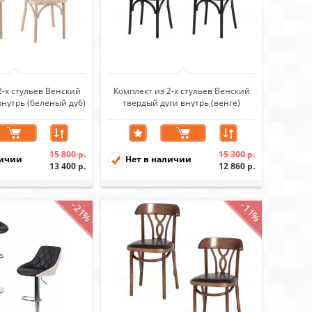
2-х стульев Венский
Комплект из 2-х стульев Венский
внутрь (беленый дуб)
твердый дуги внутрь (венге)
15 800 р.
15 300 р.
личии
Нет в наличии
13 400 р.
12 860 р.
-21%
-11%