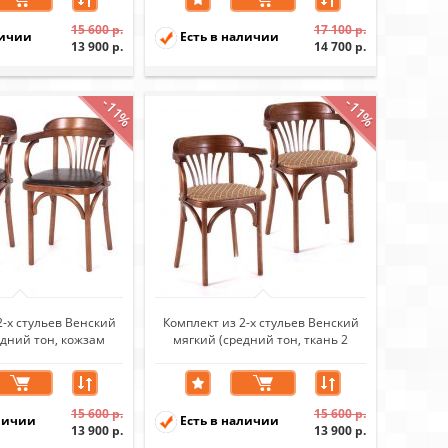
15 600 р.
17 100 р.
личии
Есть в наличии
13 900 р.
14 700 р.
-11%
-11%
2-х стульев Венский
Комплект из 2-х стульев Венский
едний тон, кожзам
мягкий (средний тон, ткань 2
ичневый)
caramel)
15 600 р.
15 600 р.
личии
Есть в наличии
13 900 р.
13 900 р.