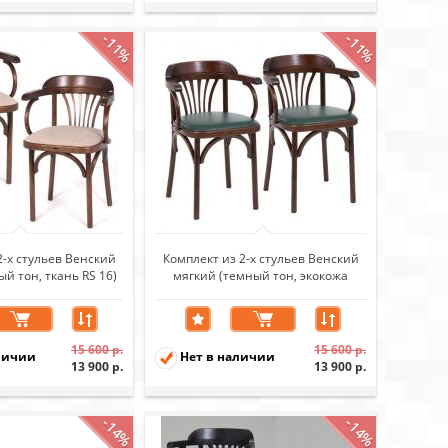
-11%
-11%
2-х стульев Венский
Комплект из 2-х стульев Венский
й тон, ткань RS 16)
мягкий (темный тон, экокожа
зеленая)
15 600 р.
15 600 р.
личии
Нет в наличии
13 900 р.
13 900 р.
-14%
-14%