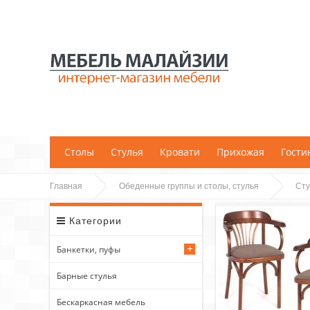
;
Столы
Стулья
Кровати
Прихожая
Гости
Главная
Обеденные группы и столы, стулья
Сту
Категории
Банкетки, пуфы
Барные стулья
Бескаркасная мебель