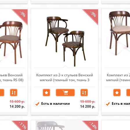
-9%
-9%
ульев Венский
Комплект из 2-х стульев Венский
Комплект из 
, ткань RS 08)
мягкий (темный тон, ткань 3
мягкий (темны
brown)
15 600 р.
15 600 р.
Есть в наличии
Есть в на
14 200 р.
14 200 р.
-11%
-14%