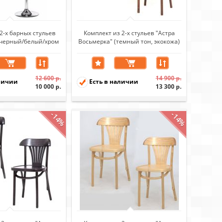
2-х барных стульев
Комплект из 2-х стульев "Астра
 черный/белый/хром
Восьмерка" (темный тон, экокожа)
12 600 р.
14 900 р.
личии
Есть в наличии
10 000 р.
13 300 р.
-14%
-14%