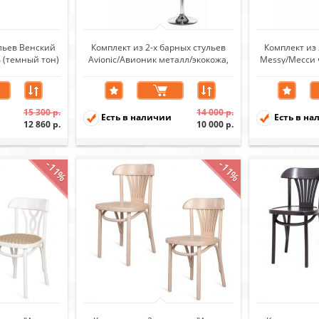
ульев Венский
Комплект из 2-х барных стульев
Комплект из 
 (темный тон)
Avionic/Авионик металл/экокожа,
Messy/Месси
черный/хром
15 300 р.
14 000 р.
Есть в наличии
Есть в на
12 860 р.
10 000 р.
-11%
-11%