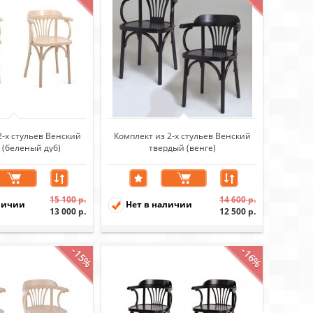
2-х стульев Венский
Комплект из 2-х стульев Венский
 (беленый дуб)
твердый (венге)
15 100 р.
14 600 р.
личии
Нет в наличии
13 000 р.
12 500 р.
-15%
-16%