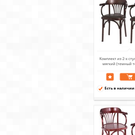
Комплект из 2-х ст
мягкий (темный т
коричнев
Есть в наличии