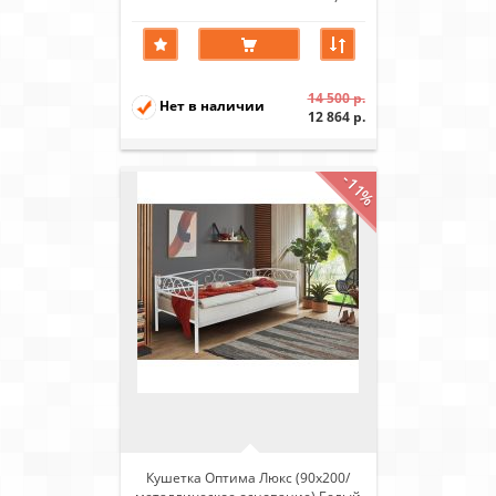
Бежевый
14 500 р.
Нет в наличии
12 864 р.
-11%
Кушетка Оптима Люкс (90х200/