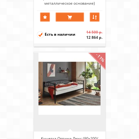
металлическое основание)
Розовый
14 500 р.
Есть в наличии
12 864 р.
-11%
Кушетка Оптима Люкс (90х200/