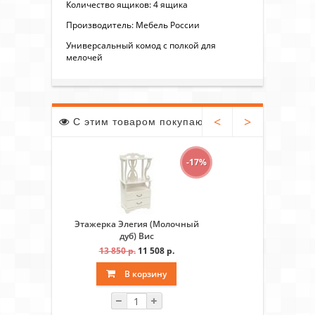
Количество ящиков: 4 ящика
Производитель: Мебель России
Универсальный комод с полкой для
мелочей
<
>
С этим товаром покупают
-17%
Этажерка Элегия (Молочный
Зеркало Эл
дуб) Вис
13 850 р.
11 508 р.
4 6
В корзину