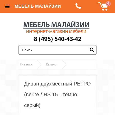
0
8 (495) 540-43-42
;
Главная
Каталог
Диван двухместный
Диваны и кресла
РЕТРО (венге / RS 15 - темно-серый)
Диван двухместный РЕТРО
(венге / RS 15 - темно-
серый)