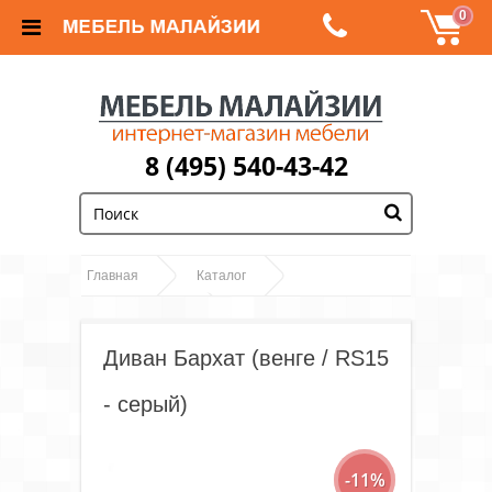
0
8 (495) 540-43-42
;
Главная
Каталог
Диван Бархат (венге /
Диваны и кресла
RS15 - серый)
Диван Бархат (венге / RS15
- серый)
-11%