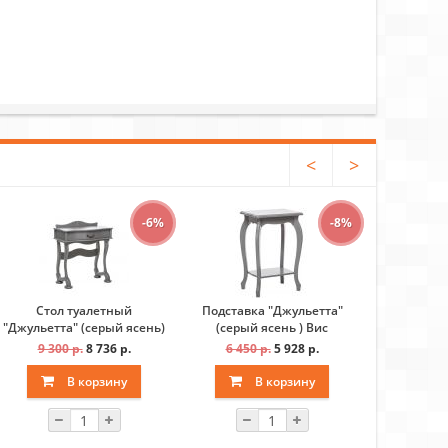
<
>
-6%
-8%
Стол туалетный
Подставка "Джульетта"
ТВ - тумба
"Джульетта" (серый ясень)
(серый ясень ) Вис
(серый
Вис
9 300 р.
8 736 р.
6 450 р.
5 928 р.
20 000 
В корзину
В корзину
В