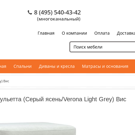
8 (495) 540-43-42
(многоканальный)
Главная
О компании
Оплата
Доставк
ная
Спальни
Диваны и кресла
Матрасы и основания
y) Вис
ульетта (Серый ясень/Verona Light Grey) Вис