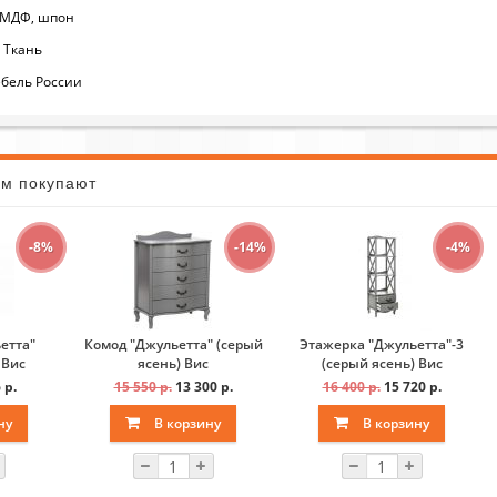
 МДФ, шпон
 Ткань
бель России
ом покупают
-8%
-14%
-4%
етта"
Комод "Джульетта" (серый
Этажерка "Джульетта"-3
 Вис
ясень) Вис
(серый ясень) Вис
 р.
15 550 р.
13 300 р.
16 400 р.
15 720 р.
ну
В корзину
В корзину