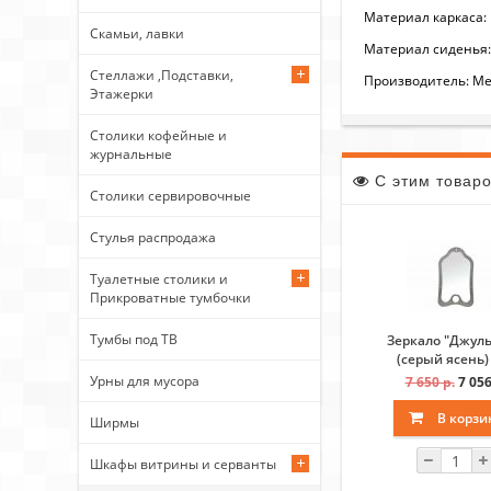
Материал каркаса:
Скамьи, лавки
Материал сиденья:
Стеллажи ,Подставки,
Производитель: Ме
Этажерки
Столики кофейные и
журнальные
С этим товар
Столики сервировочные
Стулья распродажа
Туалетные столики и
Прикроватные тумбочки
Тумбы под ТВ
Зеркало "Джуль
(серый ясень)
Урны для мусора
7 650 р.
7 056
В корзи
Ширмы
Шкафы витрины и серванты