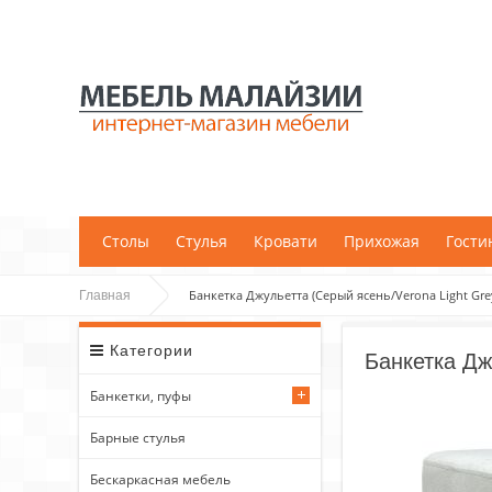
;
Столы
Стулья
Кровати
Прихожая
Гости
Банкетка Джульетта (Серый ясень/Verona Light Gre
Главная
Категории
Банкетка Дж
Банкетки, пуфы
Барные стулья
Бескаркасная мебель