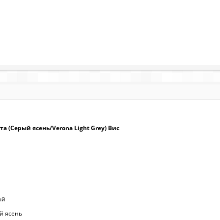
а (Серый ясень/Verona Light Grey) Вис
рый
й ясень