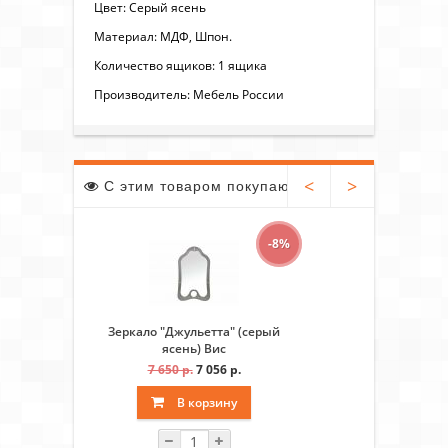
Цвет: Серый ясень
Материал: МДФ, Шпон.
Количество ящиков: 1 ящика
Производитель: Мебель России
<
>
С этим товаром покупают
-8%
Зеркало "Джульетта" (серый
Комод "Д
ясень) Вис
7 650 р.
7 056 р.
15 5
В корзину