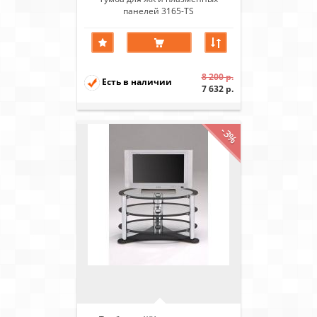
панелей 3165-TS
8 200 р.
Есть в наличии
7 632 р.
-3%