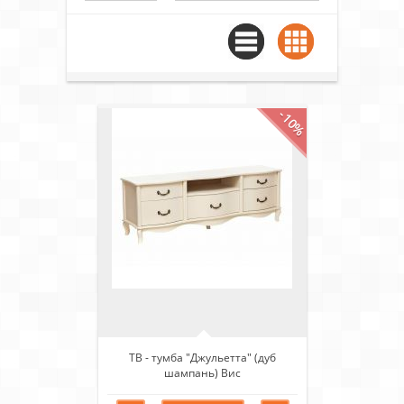
-10%
ТВ - тумба "Джульетта" (дуб
шампань) Вис