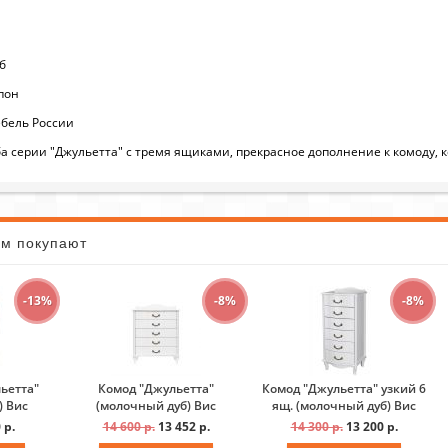
б
пон
бель России
 серии "Джульетта" с тремя ящиками, прекрасное дополнение к комоду, ко
ом покупают
-13%
-8%
-8%
ьетта"
Комод "Джульетта"
Комод "Джульетта" узкий 6
) Вис
(молочный дуб) Вис
ящ. (молочный дуб) Вис
 р.
14 600 р.
13 452 р.
14 300 р.
13 200 р.