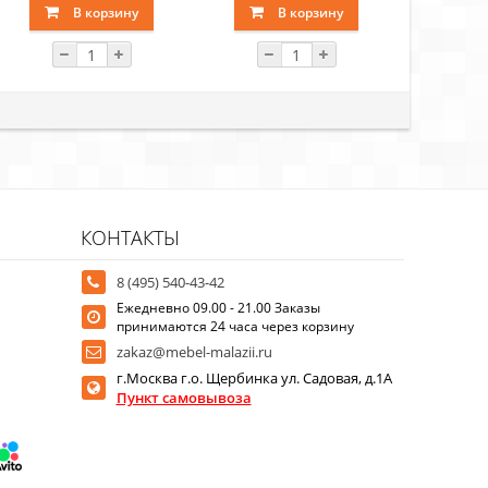
В корзину
В корзину
В
КОНТАКТЫ
8 (495) 540-43-42
Ежедневно 09.00 - 21.00 Заказы
принимаются 24 часа через корзину
zakaz@mebel-malazii.ru
г.Москва г.о. Щербинка ул. Садовая, д.1А
Пункт самовывоза