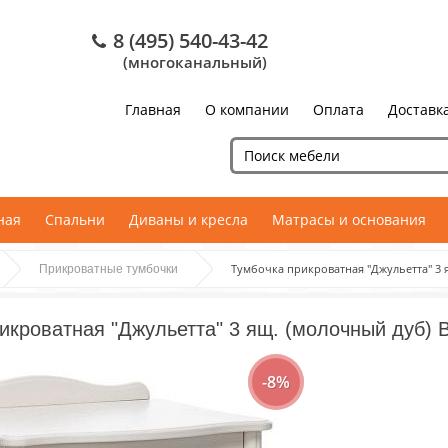
8 (495) 540-43-42
(многоканальный)
Главная
О компании
Оплата
Доставк
ная
Спальни
Диваны и кресла
Матрасы и основания
Тумбочка прикроватная "Джульетта" 3 
Прикроватные тумбочки
икроватная "Джульетта" 3 ящ. (молочный дуб) 
-8%