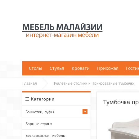
;
Столы
Стулья
Кровати
Прихожая
Гости
Главная
Туалетные столики и Прикроватные тумбочки
Категории
Тумбочка пр
Банкетки, пуфы
Барные стулья
Бескаркасная мебель