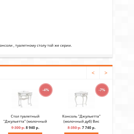
нсоли , туалетному столу той же серии.
<
>
-4%
-7%
Стол туалетный
Консоль "Джульетта"
Банкетк
"Джульетта" (молочный
(молочный дуб) Вис
(Молочн
дуб) Вис
тка
9 300 р.
8 940 р.
8 350 р.
7 740 р.
7 450 