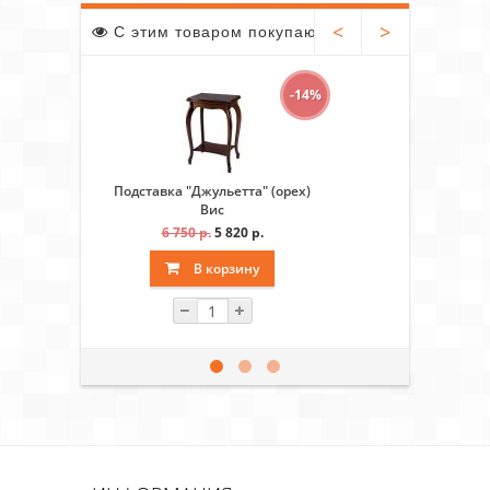
<
>
С этим товаром покупают
-14%
Подставка "Джульетта" (орех)
ТВ - тумба
Вис
6 750 р.
5 820 р.
19 3
В корзину