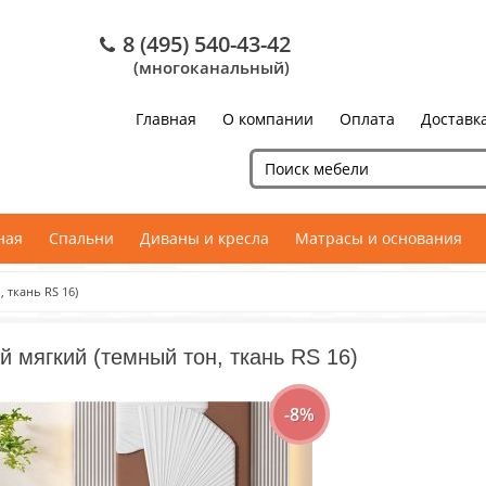
8 (495) 540-43-42
(многоканальный)
Главная
О компании
Оплата
Доставк
ная
Спальни
Диваны и кресла
Матрасы и основания
 ткань RS 16)
й мягкий (темный тон, ткань RS 16)
-8%