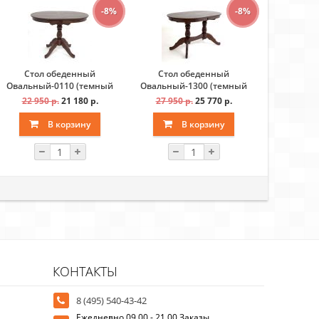
-8%
-8%
Стол обеденный
Стол обеденный
Стол 
Овальный-0110 (темный
Овальный-1300 (темный
Лилия-011
тон)
тон)
22 950 р.
21 180 р.
27 950 р.
25 770 р.
23 600 
В корзину
В корзину
В
КОНТАКТЫ
8 (495) 540-43-42
Ежедневно 09.00 - 21.00 Заказы