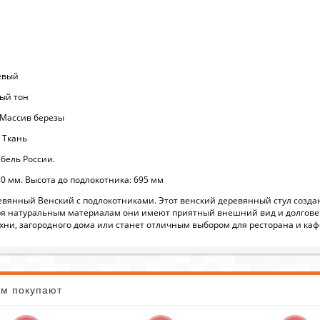
евый
ный тон
 Массив березы
 Ткань
бель России.
0 мм. Высота до подлокотника: 695 мм
ревянный Венский с подлокотниками. Этот венский деревянный стул создан
ря натуральным материалам они имеют приятный внешний вид и долговечн
хни, загородного дома или станет отличным выбором для ресторана и каф
ом покупают