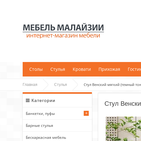
;
Столы
Стулья
Кровати
Прихожая
Гости
Стул Венский мягкий (темный тон,
Главная
Стулья
Категории
Стул Венски
Банкетки, пуфы
Барные стулья
Бескаркасная мебель