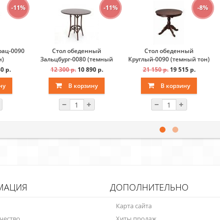
-11%
-11%
-8%
рац-0090
Стол обеденный
Стол обеденный
н)
Зальцбург-0080 (темный
Круглый-0090 (темный тон)
тон)
0 р.
12 300 р.
10 890 р.
21 150 р.
19 515 р.
ну
В корзину
В корзину
МАЦИЯ
ДОПОЛНИТЕЛЬНО
Карта сайта
чество
Хиты продаж