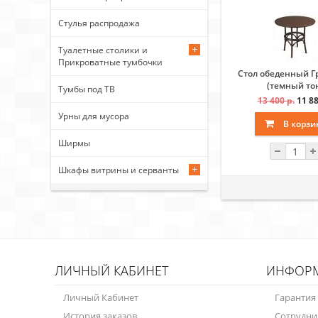
Стулья распродажа
Туалетные столики и
Прикроватные тумбочки
Стол обеденный Г
(темный то
Тумбы под ТВ
13 400 р.
11 88
Урны для мусора
В корзи
Ширмы
Шкафы витрины и серванты
ЛИЧНЫЙ КАБИНЕТ
ИНФОР
Личный Кабинет
Гарантия
История заказов
Сотрудни