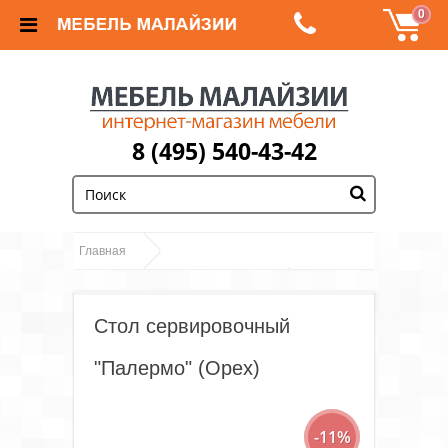
0
8 (495) 540-43-42
;
Главная
Стол
Столики кофейные и журнальные
сервировочный "Палермо" (Орех)
Стол сервировочный
"Палермо" (Орех)
-11%