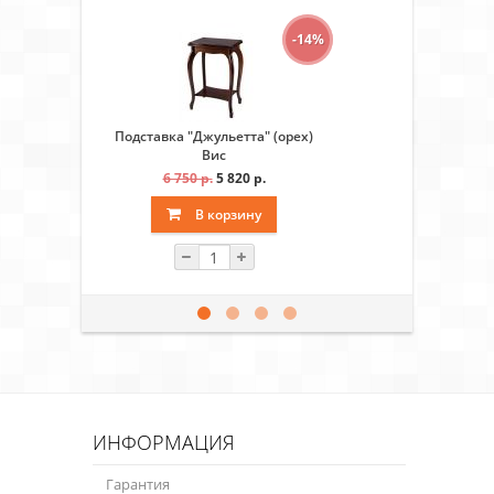
-14%
Подставка "Джульетта" (орех)
ТВ - тумба
Вис
6 750 р.
5 820 р.
19 3
В корзину
ИНФОРМАЦИЯ
Гарантия