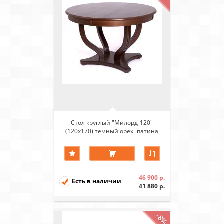
Стол круглый "Милорд-120"
(120х170) темный орех+патина
темная)
46 900 р.
Есть в наличии
41 880 р.
-8%