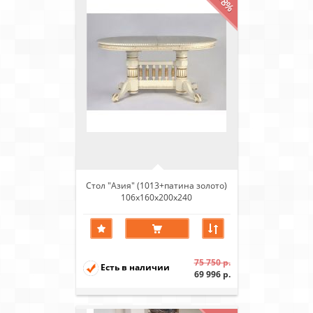
-8%
Стол "Азия" (1013+патина золото)
106х160х200х240
75 750 р.
Есть в наличии
69 996 р.