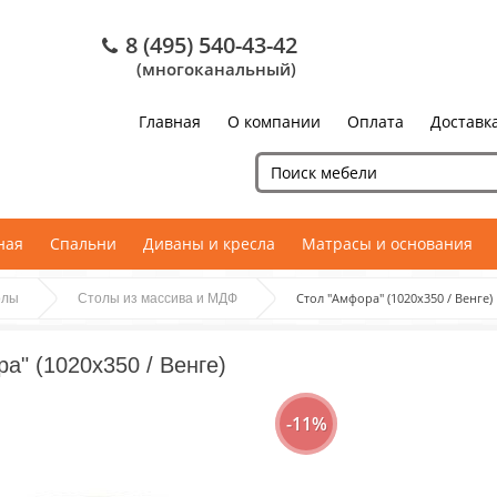
8 (495) 540-43-42
(многоканальный)
Главная
О компании
Оплата
Доставк
ная
Спальни
Диваны и кресла
Матрасы и основания
Стол "Амфора" (1020х350 / Венге)
олы
Столы из массива и МДФ
а" (1020х350 / Венге)
-11%