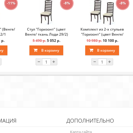
-11%
-8%
-8%
 (Венге/
Стул "Горизонт" (цвет
Комплект из 2-х стульев
22/1
Венге/ ткань Лоди 29/2)
"Горизонт" (цвет Венге/
ные))
ткань Лоди 29/2)
 р.
5 490 р.
5 052 р.
10 980 р.
10 100 р.
ну
В корзину
В корзину
МАЦИЯ
ДОПОЛНИТЕЛЬНО
Карта сайта