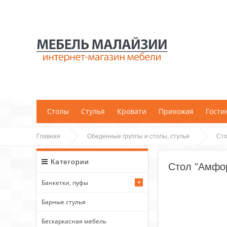
;
Столы
Стулья
Кровати
Прихожая
Гости
Главная
Обеденные группы и столы, стулья
Ст
Категории
Стол "Амфор
Банкетки, пуфы
Барные стулья
Бескаркасная мебель