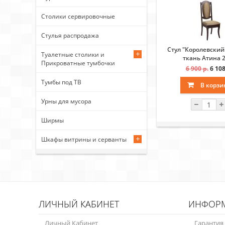
Столики сервировочные
Стулья распродажа
Стул "Королевский"
Туалетные столики и
ткань Атина 
Прикроватные тумбочки
(Квадраты тем
6 900 р.
6 108
Тумбы под ТВ
В корзи
Урны для мусора
Ширмы
Шкафы витрины и серванты
ЛИЧНЫЙ КАБИНЕТ
ИНФОР
Личный Кабинет
Гарантия