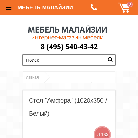
0
8 (495) 540-43-42
;
Главная
Обеденные группы и столы, стулья
Стол "Амфора" (1020х350 /
Столы
Столы из массива и МДФ
Стол "Амфора" (1020х350 / Белый)
Белый)
-11%