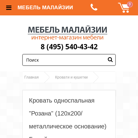
0
8 (495) 540-43-42
;
Главная
Кровати и кушетки
Кровать
Односпальные кровати
односпальная "Розана" (120х200/металлическое
Кровать односпальная
основание) Белый
"Розана" (120х200/
металлическое основание)