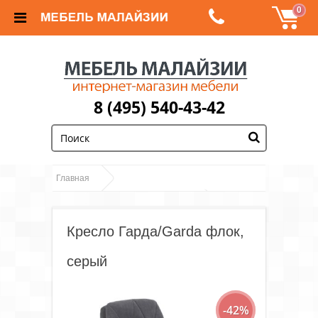
0
8 (495) 540-43-42
;
Главная
Кресло
Кресла компьютерные и офисные
Гарда/Garda флок, серый
Кресло Гарда/Garda флок,
серый
-42%