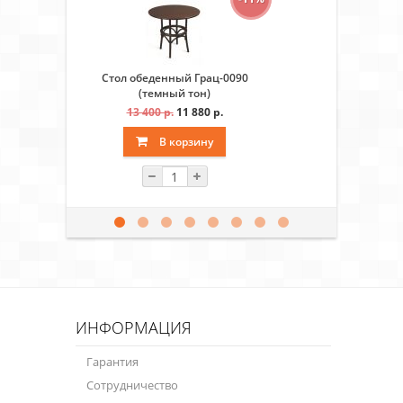
Стол обеденный Грац-0090
Стол обеде
(темный тон)
(т
13 400 р.
11 880 р.
12 3
В корзину
ИНФОРМАЦИЯ
Гарантия
Сотрудничество