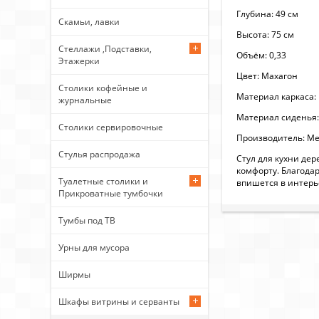
Глубина: 49 см
Скамьи, лавки
Высота: 75 см
Стеллажи ,Подставки,
Объём: 0,33
Этажерки
Цвет: Махагон
Столики кофейные и
Материал каркаса:
журнальные
Материал сиденья
Столики сервировочные
Производитель: Ме
Стулья распродажа
Стул для кухни де
комфорту. Благода
Туалетные столики и
впишется в интерь
Прикроватные тумбочки
Тумбы под ТВ
Урны для мусора
Ширмы
Шкафы витрины и серванты