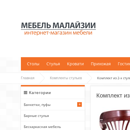
;
Столы
Стулья
Кровати
Прихожая
Гости
Комплект из 2-х сту
Главная
Комплекты стульев
Категории
Комплект из
Банкетки, пуфы
Барные стулья
Бескаркасная мебель