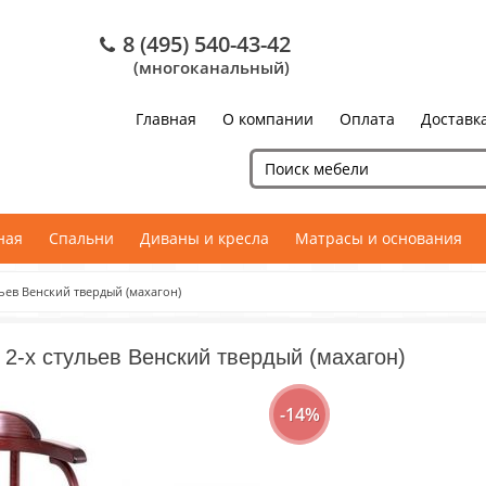
8 (495) 540-43-42
(многоканальный)
Главная
О компании
Оплата
Доставк
ная
Спальни
Диваны и кресла
Матрасы и основания
льев Венский твердый (махагон)
 2-х стульев Венский твердый (махагон)
-14%