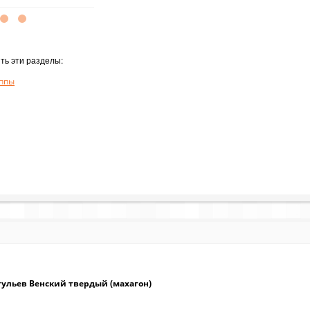
ть эти разделы:
ппы
стульев Венский твердый (махагон)