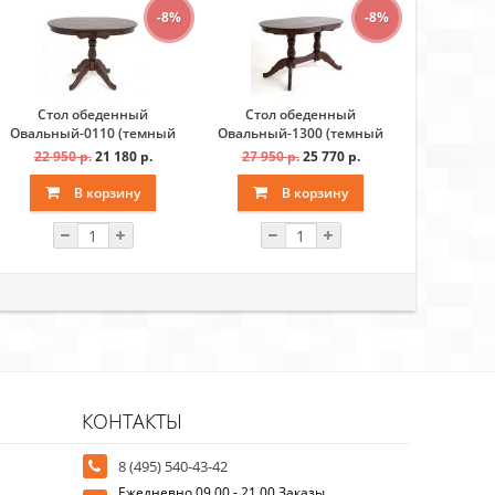
-8%
-8%
Стол обеденный
Стол обеденный
Стол 
Овальный-0110 (темный
Овальный-1300 (темный
Лилия-011
тон)
тон)
22 950 р.
21 180 р.
27 950 р.
25 770 р.
23 600 
В корзину
В корзину
В
КОНТАКТЫ
8 (495) 540-43-42
Ежедневно 09.00 - 21.00 Заказы