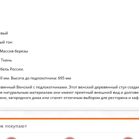
евый
ный тон
 Массив березы
 Ткань
бель России.
0 мм. Высота до подлокотника: 695 мм
ревянный Венский с подлокотниками. Этот венский деревянный стул создан
ря натуральным материалам они имеют приятный внешний вид и долговеч
хни, загородного дома или станет отличным выбором для ресторана и каф
ом покупают