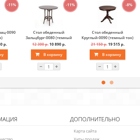
-11%
-11%
-8%
рац-0090
Стол обеденный
Стол обеденный
н)
Зальцбург-0080 (темный
Круглый-0090 (темный тон)
тон)
0 р.
12 300 р.
10 890 р.
21 150 р.
19 515 р.
ну
В корзину
В корзину
МАЦИЯ
ДОПОЛНИТЕЛЬНО
Карта сайта
чество
Хиты продаж