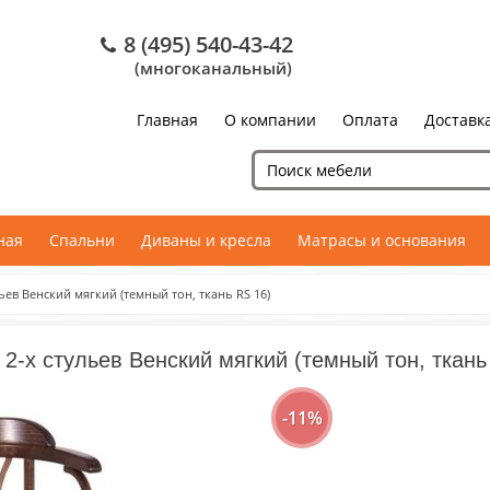
8 (495) 540-43-42
(многоканальный)
Главная
О компании
Оплата
Доставк
ная
Спальни
Диваны и кресла
Матрасы и основания
ьев Венский мягкий (темный тон, ткань RS 16)
 2-х стульев Венский мягкий (темный тон, ткань
-11%