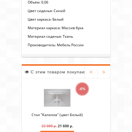
Объём: 0,06
Цвет сиденья: Синий
Цвет каркаса: Белый
Материал каркаса: Массив бука
Материал сиденья: Ткань
Производитель: Мебель России
<
>
С этим товаром покупают
-6%
Стол "Капелла" (цвет Белый)
Стол 
23 000 р.
21 600 р.
23 0