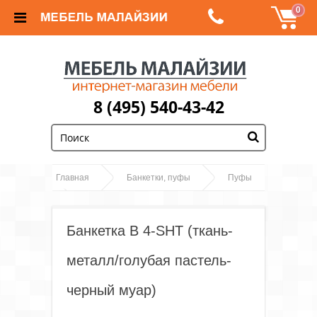
0
8 (495) 540-43-42
;
Главная
Банкетки, пуфы
Пуфы
Банкетка В 4-SHT (ткань-металл/голубая
пастель-черный муар)
Банкетка В 4-SHT (ткань-
металл/голубая пастель-
черный муар)