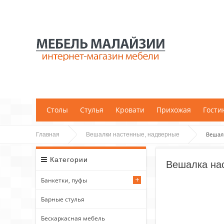
;
Столы
Стулья
Кровати
Прихожая
Гости
Вешал
Главная
Вешалки настенные, надверные
Категории
Вешалка на
Банкетки, пуфы
Барные стулья
Бескаркасная мебель