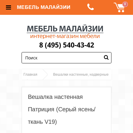
0
8 (495) 540-43-42
;
Главная
Вешалки настенные, надверные
Вешалка настенная Патриция (Серый ясень/
ткань V19)
Вешалка настенная
Патриция (Серый ясень/
ткань V19)