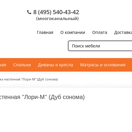
8 (495) 540-43-42
(многоканальный)
Главная
О компании
Оплата
Доставк
ная
Спальни
Диваны и кресла
Матрасы и основания
а настенная "Лори-М" (Дуб сонома)
тенная "Лори-М" (Дуб сонома)