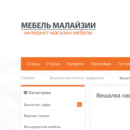
;
Столы
Стулья
Кровати
Прихожая
Гости
Вешалк
Главная
Вешалки настенные, надверные
Категории
Вешалка нас
Банкетки, пуфы
Барные стулья
Бескаркасная мебель