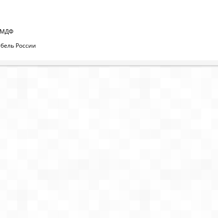
/МДФ
бель России