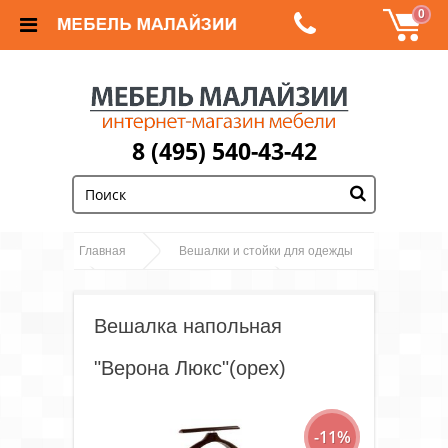
0
8 (495) 540-43-42
;
Главная
Вешалки и стойки для одежды
Вешалка
Вешалки для костюмов
напольная "Верона Люкс"(орех)
Вешалка напольная
"Верона Люкс"(орех)
-11%