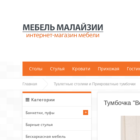
;
Столы
Стулья
Кровати
Прихожая
Гости
Главная
Туалетные столики и Прикроватные тумбочки
Категории
Тумбочка "В
Банкетки, пуфы
Барные стулья
Бескаркасная мебель