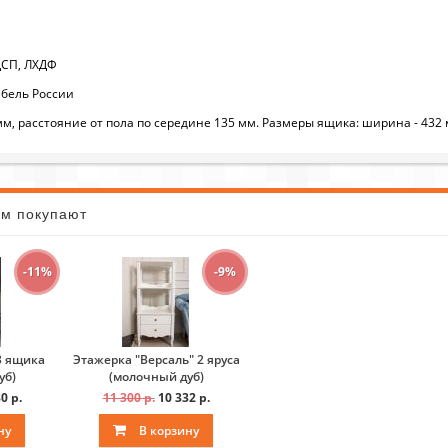
 ЛДСП, ЛХДФ
бель России
м, расстояние от пола по середине 135 мм. Размеры ящика: ширина - 432 
ом покупают
-11%
-9%
3 ящика
Этажерка "Версаль" 2 яруса
уб)
(молочный дуб)
0 р.
11 300 р.
10 332 р.
ну
В корзину