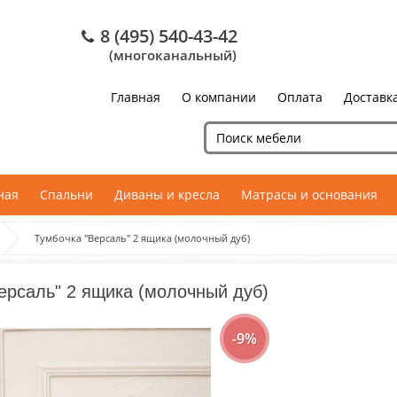
8 (495) 540-43-42
(многоканальный)
Главная
О компании
Оплата
Доставк
ная
Спальни
Диваны и кресла
Матрасы и основания
Тумбочка "Версаль" 2 ящика (молочный дуб)
ерсаль" 2 ящика (молочный дуб)
-9%