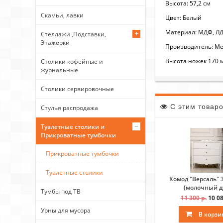
Высота: 57,2 см
Скамьи, лавки
Цвет: Белый
Материал: МДФ,
Стеллажи ,Подставки,
Этажерки
Производитель: Ме
Высота ножек 170 м
Столики кофейные и
журнальные
Столики сервировочные
С этим товар
Стулья распродажа
Туалетные столики и
Прикроватные тумбочки
Прикроватные тумбочки
Туалетные столики
Комод "Версаль" 
(молочный д
Тумбы под ТВ
11 300 р.
10 08
Урны для мусора
В корзи