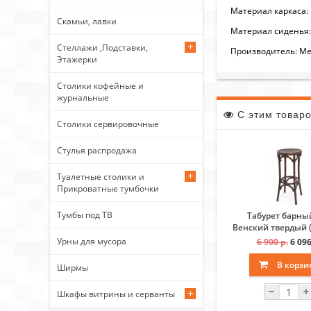
Материал каркаса:
Скамьи, лавки
Материал сидень
Стеллажи ,Подставки,
Производитель: Ме
Этажерки
Столики кофейные и
журнальные
С этим товар
Столики сервировочные
Стулья распродажа
Туалетные столики и
Прикроватные тумбочки
Тумбы под ТВ
Табурет барны
Венский твердый 
тон)
Урны для мусора
6 900 р.
6 096
В корзи
Ширмы
Шкафы витрины и серванты