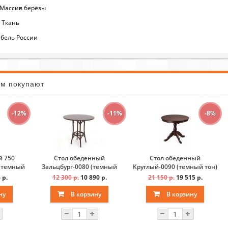
 Массив берёзы
я: Ткань
бель России
ом покупают
-12%
-11%
-8%
й 750
Стол обеденный
Стол обеденный
(темный
Зальцбург-0080 (темный
Круглый-0090 (темный тон)
тон)
 р.
12 300 р.
10 890 р.
21 150 р.
19 515 р.
ну
В корзину
В корзину