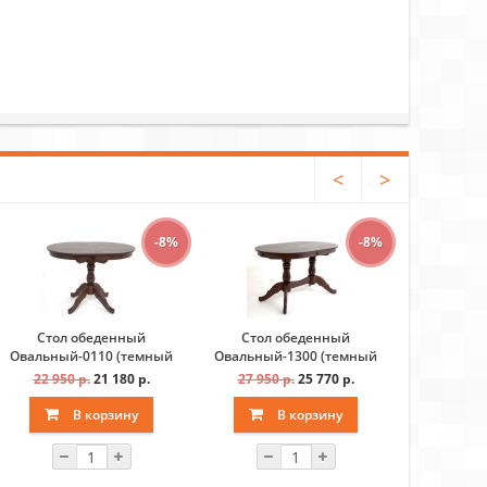
<
>
-8%
-8%
Стол обеденный
Стол обеденный
Стол 
Овальный-0110 (темный
Овальный-1300 (темный
Лилия-011
тон)
тон)
22 950 р.
21 180 р.
27 950 р.
25 770 р.
23 600 
В корзину
В корзину
В