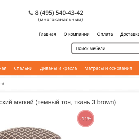
8 (495) 540-43-42
(многоканальный)
Главная
О компании
Оплата
Доставк
ная
Спальни
Диваны и кресла
Матрасы и основания
wn)
ский мягкий (темный тон, ткань 3 brown)
-11%