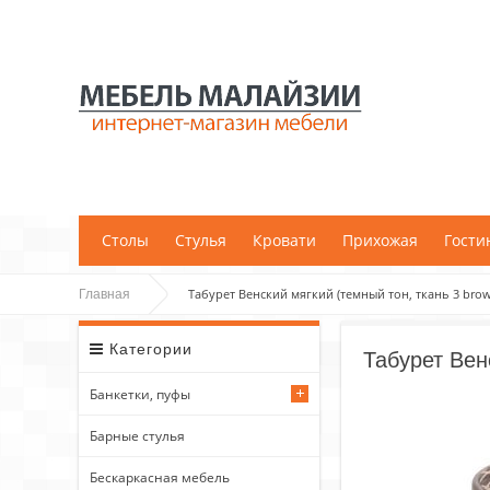
;
Столы
Стулья
Кровати
Прихожая
Гости
Табурет Венский мягкий (темный тон, ткань 3 bro
Главная
Категории
Табурет Вен
Банкетки, пуфы
Барные стулья
Бескаркасная мебель