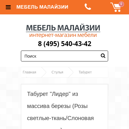
0
8 (495) 540-43-42
;
Главная
Стулья
Табурет
Табурет "Лидер" из массива березы (Розы
светлые-ткань/Слоновая кость каркас)
Табурет "Лидер" из
массива березы (Розы
светлые-ткань/Слоновая