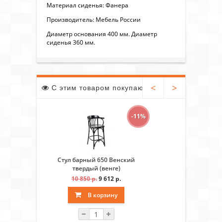
Материал сиденья: Фанера
Производитель: Мебель России
Диаметр основания 400 мм. Диаметр
сиденья 360 мм.
<
>
С этим товаром покупают
-11%
Стул барный 650 Венский
Стул Венск
твердый (венге)
10 850 р.
9 612 р.
7 3
В корзину