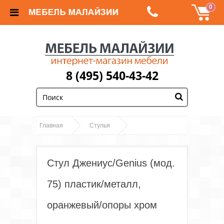
0
8 (495) 540-43-42
;
Главная
Стулья
Стул
Стулья на металлокаркасе
Джениус/Genius (мод. 75) пластик/металл,
Стул Джениус/Genius (мод.
оранжевый/опоры хром
75) пластик/металл,
оранжевый/опоры хром