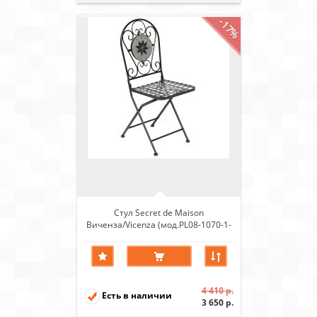
-17%
Стул Secret de Maison
Виченза/Vicenza (мод.PL08-1070-1-
GBRN) металл, черный/плитка
"астра"
4 410 р.
Есть в наличии
3 650 р.