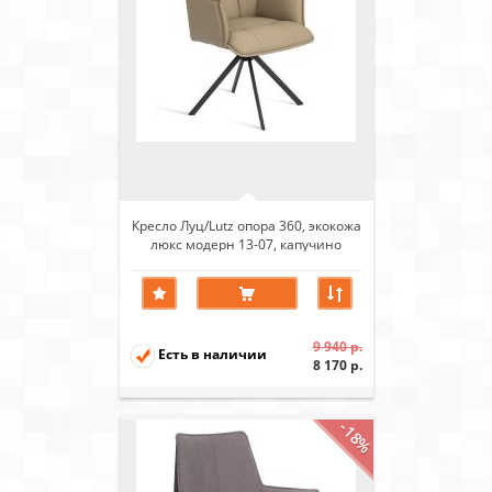
Кресло Луц/Lutz опора 360, экокожа
люкс модерн 13-07, капучино
9 940 р.
Есть в наличии
8 170 р.
-18%