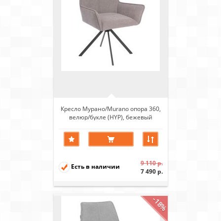
Кресло Мурано/Murano опора 360,
велюр/букле (HYP), бежевый
9 110 р.
Есть в наличии
7 490 р.
-18%