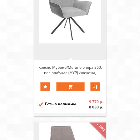
Кресло Мурано/Murano опора 360,
велюр/букле (HYP) /экокожа,
светло-серый/графит
9 770 р.
Есть в наличии
8 030 р.
-18%