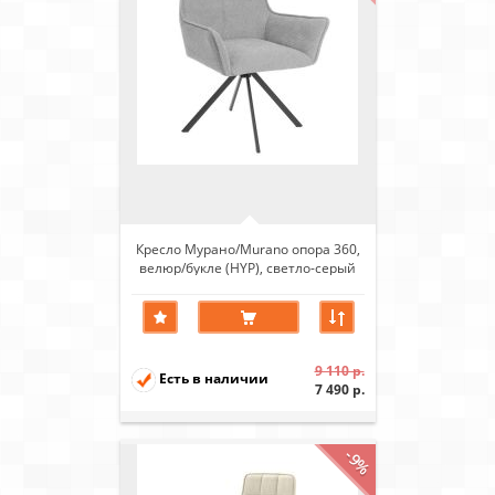
Кресло Мурано/Murano опора 360,
велюр/букле (HYP), светло-серый
9 110 р.
Есть в наличии
7 490 р.
-9%