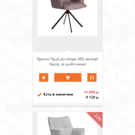
Кресло Луц/Lutz опора 360, велюр/
букле, vt шейп какао
11 690 р.
Есть в наличии
9 120 р.
-22%