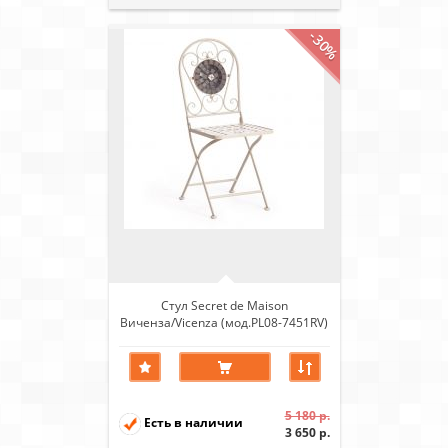
-30%
Стул Secret de Maison
Виченза/Vicenza (мод.PL08-7451RV)
металл, белый/плитка
"калейдоскоп"
5 180 р.
Есть в наличии
3 650 р.