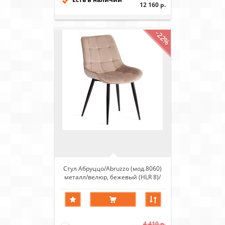
12 160 р.
-22%
Стул Абруццо/Abruzzo (мод.8060)
металл/велюр, бежевый (HLR 8)/
черный
4 410 р.