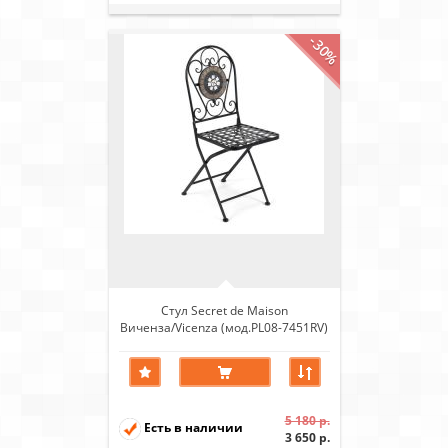
-30%
Стул Secret de Maison
Виченза/Vicenza (мод.PL08-7451RV)
металл, черный /плитка
"калейдоскоп"
5 180 р.
Есть в наличии
3 650 р.