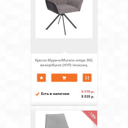
Кресло Мурано/Murano опора 360,
велюр/букле (HYP) /экокожа,
бежевый/коричневый
9 770 р.
Есть в наличии
8 030 р.
-18%