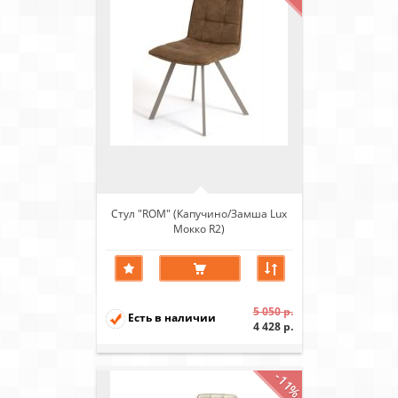
Стул "ROM" (Капучино/Замша Lux
Мокко R2)
5 050 р.
Есть в наличии
4 428 р.
-11%