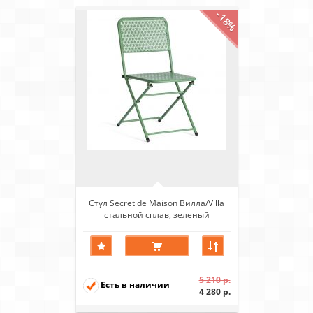
-18%
Стул Secret de Maison Вилла/Villa
стальной сплав, зеленый
5 210 р.
Есть в наличии
4 280 р.