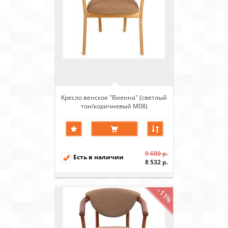
Кресло венское "Виенна" (светлый
тон/коричневый М08)
9 600 р.
Есть в наличии
8 532 р.
-11%