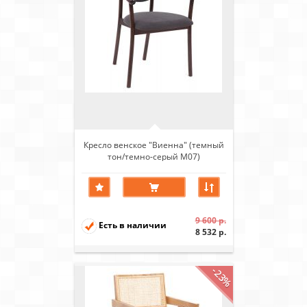
Кресло венское "Виенна" (темный
тон/темно-серый М07)
9 600 р.
Есть в наличии
8 532 р.
-23%