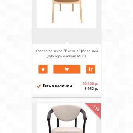
Кресло венское "Виенна" (беленый
дуб/коричневый М08)
10 100 р.
Есть в наличии
8 952 р.
-11%