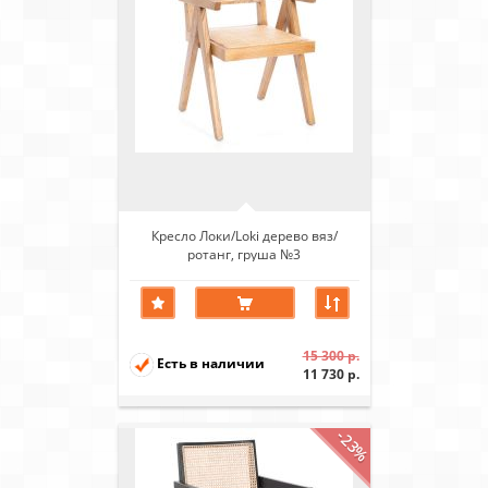
Кресло Локи/Loki дерево вяз/
ротанг, груша №3
15 300 р.
Есть в наличии
11 730 р.
-23%