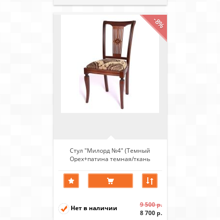
-8%
Стул "Милорд №4" (Темный
Орех+патина темная/ткань
Сопрано шоколад)
9 500 р.
Нет в наличии
8 700 р.