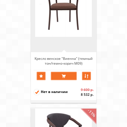
Кресло венское "Виенна" (темный
тон/темно-корич М09)
9 600 р.
Нет в наличии
8 532 р.
-11%