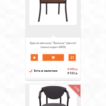
Кресло венское "Виенна" (венге/
темно-корич М09)
9 600 р.
Есть в наличии
8 532 р.
-11%