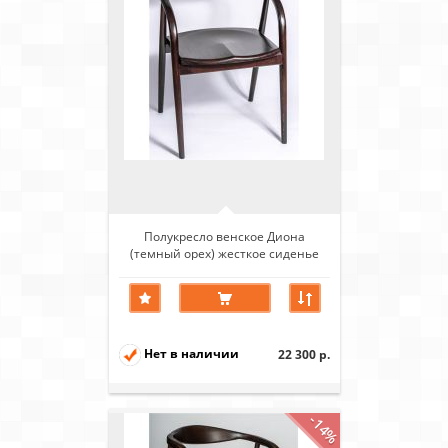
Полукресло венское Диона
(темный орех) жесткое сиденье
Нет в наличии
22 300 р.
-14%