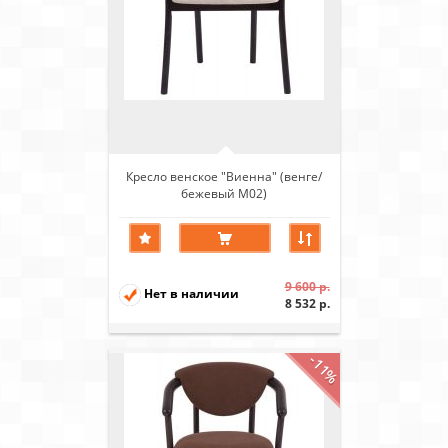
Кресло венское "Виенна" (венге/
бежевый М02)
9 600 р.
Нет в наличии
8 532 р.
-11%