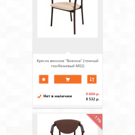
Кресло венское "Виенна" (темный
тон/бежевый М02)
9 600 р.
Нет в наличии
8 532 р.
-11%