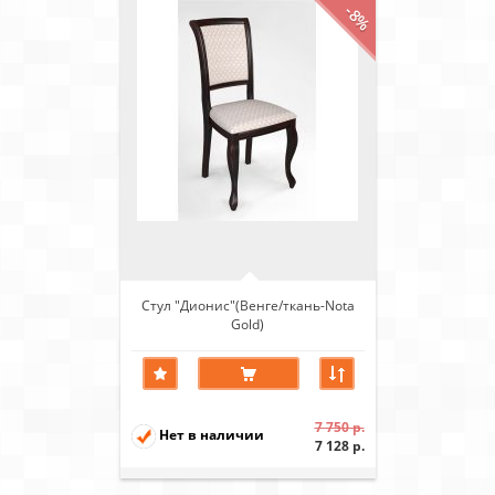
-8%
Стул "Дионис"(Венге/ткань-Nota
Gold)
7 750 р.
Нет в наличии
7 128 р.