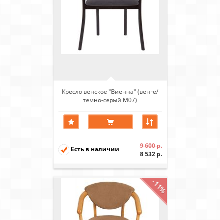
Кресло венское "Виенна" (венге/
темно-серый М07)
9 600 р.
Есть в наличии
8 532 р.
-11%