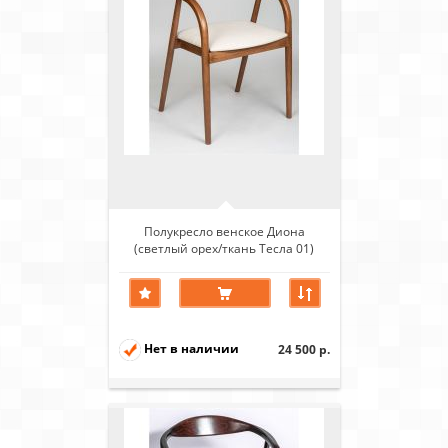
Полукресло венское Диона
(светлый орех/ткань Тесла 01)
Нет в наличии
24 500 р.