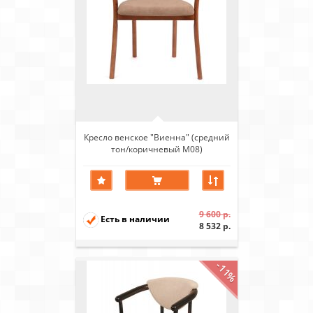
Кресло венское "Виенна" (средний
тон/коричневый М08)
9 600 р.
Есть в наличии
8 532 р.
-11%