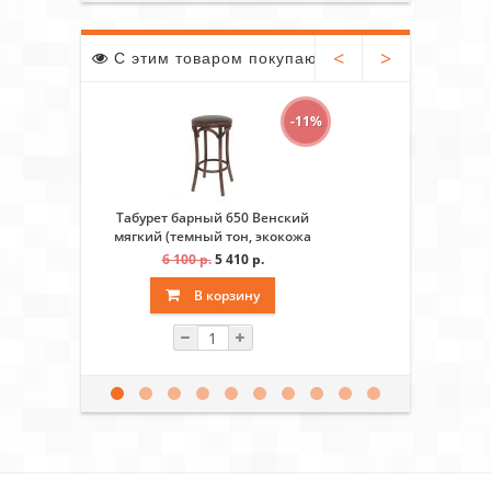
<
>
С этим товаром покупают
-11%
Табурет барный 650 Венский
Табурет
мягкий (темный тон, экокожа
(темны
коричневая)
к
6 100 р.
5 410 р.
4 7
В корзину