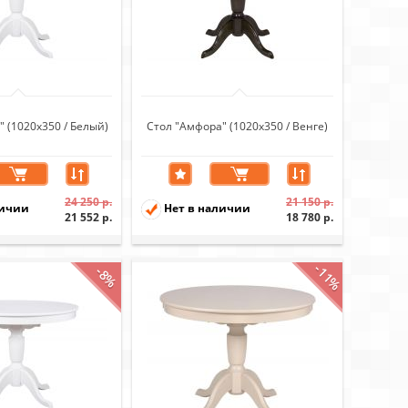
 (1020х350 / Белый)
Стол "Амфора" (1020х350 / Венге)
24 250 р.
21 150 р.
личии
Нет в наличии
21 552 р.
18 780 р.
-11%
-8%