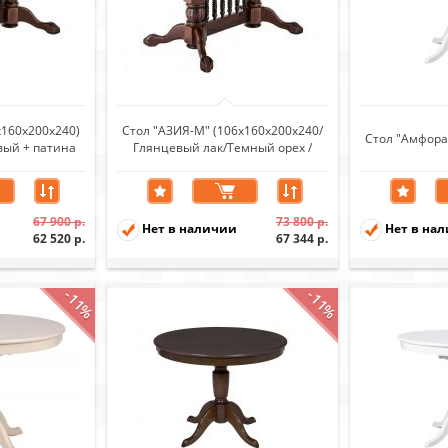
х160х200х240)
Стол "АЗИЯ-М" (106х160х200х240/
Стол "Амфора"
вый + патина
Глянцевый лак/Темный орех /
я
патина черная)
67 900 р.
73 800 р.
Нет в наличии
Нет в на
62 520 р.
67 344 р.
-11%
-11%