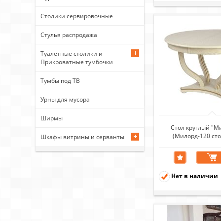
Столики сервировочные
Стулья распродажа
Туалетные столики и
Прикроватные тумбочки
Тумбы под ТВ
Урны для мусора
Ширмы
Стол круглый "М
(Милорд-120 сто
Шкафы витрины и серванты
(120х170/ слоновая
патина зол
Нет в наличии