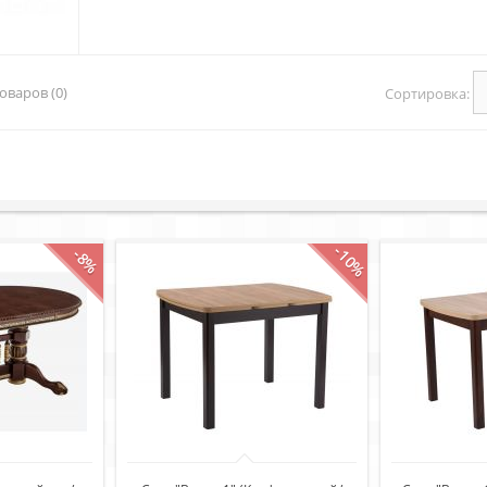
оваров (0)
Сортировка:
-10%
-8%