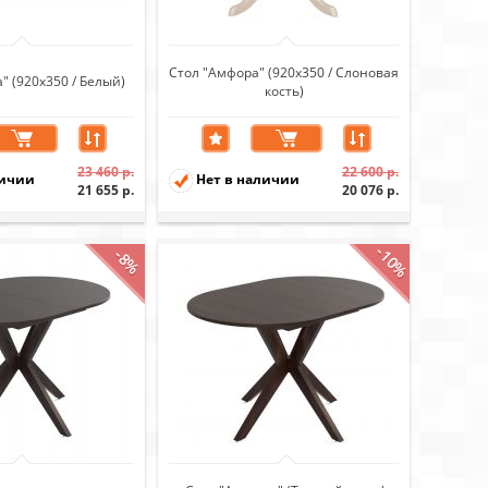
Стол "Амфора" (920х350 / Слоновая
" (920х350 / Белый)
кость)
23 460 р.
22 600 р.
личии
Нет в наличии
21 655 р.
20 076 р.
-10%
-8%