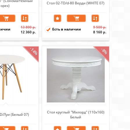
-1" (Сонома/темный
Стол 02-TD/d-80 Верди (WHITE 07)
орех)
13 800 р.
9 500 р.
личии
Есть в наличии
12 360 р.
8 160 р.
-14%
-8%
Стол круглый "Милорд" (110х160)
D/Луи (Белый 07)
Белый