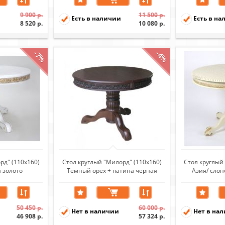
9 900 р.
11 500 р.
Есть в наличии
Есть в на
8 520 р.
10 080 р.
-7%
-4%
рд" (110х160)
Стол круглый "Милорд" (110х160)
Стол круглый
 золото
Темный орех + патина черная
Азия/ слон
пати
50 450 р.
60 000 р.
Нет в наличии
Нет в на
46 908 р.
57 324 р.