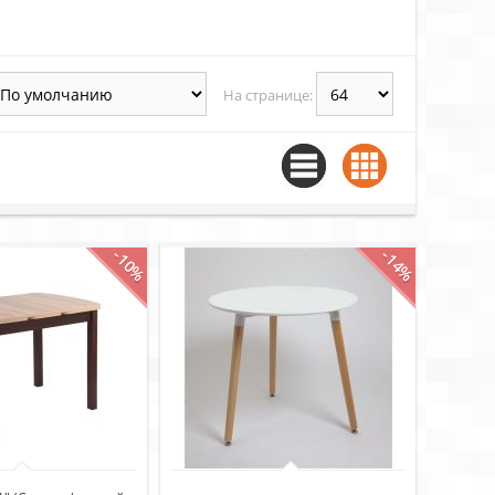
На странице:
-10%
-14%