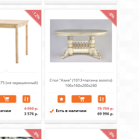
-12%
-8%
Стол "Азия" (1013+патина золото)
5х75 (не окрашенный)
106х160х200х240
4 050 р.
75 750 р.
личии
Есть в наличии
3 576 р.
69 996 р.
-8%
-8%