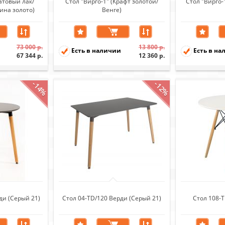
атовый лак/
Стол "Вирго-1" (Крафт золотой/
Стол "Вирго
ина золото)
Венге)
0х240
73 000 р.
13 800 р.
Есть в наличии
Есть в на
67 344 р.
12 360 р.
-14%
-12%
ди (Серый 21)
Стол 04-TD/120 Верди (Серый 21)
Стол 108-T