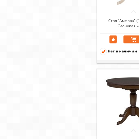
Стол "Амфора" (
Слоновая к
Нет в наличии