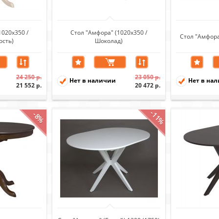
1020х350 /
Стол "Амфора" (1020х350 /
Стол "Амфора
ость)
Шоколад)
24 250 р.
23 050 р.
Нет в наличии
Нет в на
21 552 р.
20 472 р.
-11%
-8%