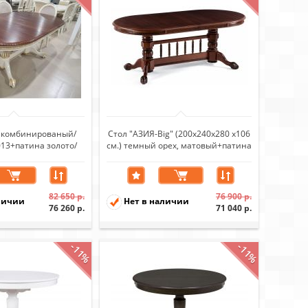
 (комбинированый/
Стол "АЗИЯ-Big" (200х240х280 х106
013+патина золото/
см.) темный орех, матовый+патина
ница т. орех)
темный
82 650 р.
76 900 р.
личии
Нет в наличии
76 260 р.
71 040 р.
-11%
-11%