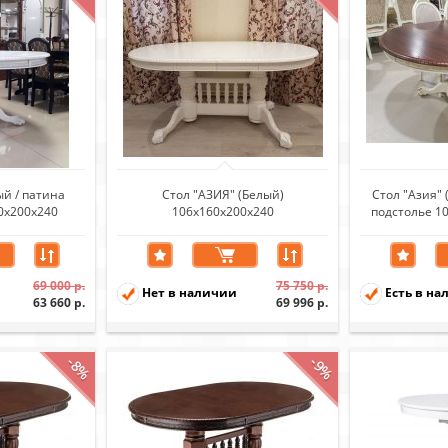
ый / патина
Стол "АЗИЯ" (Белый)
Стол "Азия"
0х200х240
106х160х200х240
подстолье 1
столеш
69 000 р.
75 750 р.
Нет в наличии
Есть в на
63 660 р.
69 996 р.
-8%
-9%