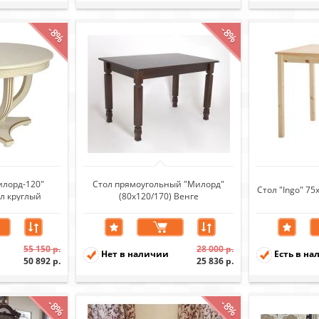
-8%
-8%
илорд-120"
Стол прямоугольный "Милорд"
Стол "Ingo" 7
л круглый
(80х120/170) Венге
 кость 1013/
ото)
55 150 р.
28 000 р.
Нет в наличии
Есть в на
50 892 р.
25 836 р.
-8%
-8%