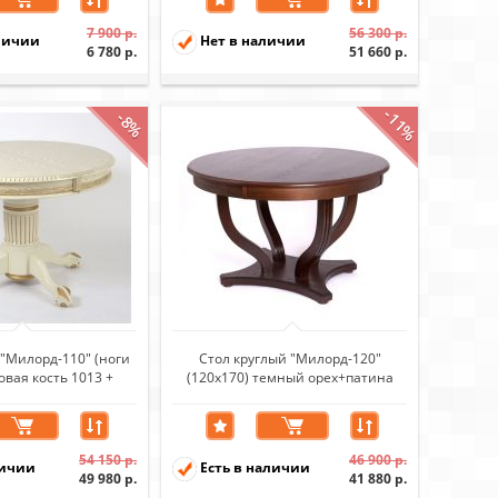
7 900 р.
56 300 р.
личии
Нет в наличии
6 780 р.
51 660 р.
-11%
-8%
 "Милорд-110" (ноги
Стол круглый "Милорд-120"
овая кость 1013 +
(120х170) темный орех+патина
на золото)
темная)
54 150 р.
46 900 р.
личии
Есть в наличии
49 980 р.
41 880 р.