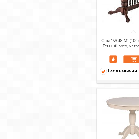
Стол "АЗИЯ-М" (106
Темный орех, мато
темна
Нет в наличии