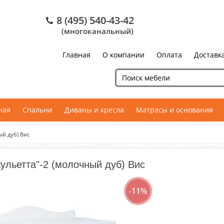
8 (495) 540-43-42
(многоканальный)
Главная
О компании
Оплата
Доставк
ная
Спальни
Диваны и кресла
Матрасы и основания
ый дуб) Вис
ульетта"-2 (молочный дуб) Вис
-11%