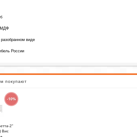
уб
 МДФ
 разобранном виде
ебель России
ом покупают
-10%
етта-2"
) Вис