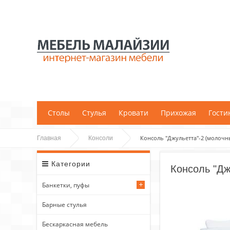
;
Столы
Стулья
Кровати
Прихожая
Гости
Консоль "Джульетта"-2 (молочн
Главная
Консоли
Категории
Консоль "Дж
Банкетки, пуфы
Барные стулья
Бескаркасная мебель