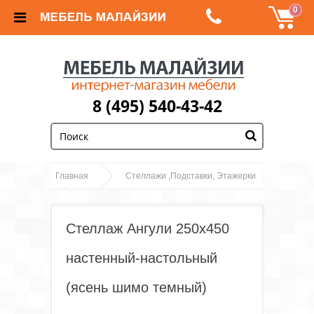
0
8 (495) 540-43-42
;
Главная
Стеллажи ,Подставки, Этажерки
Стеллаж Ангули 250х450 настенный-
настольный (ясень шимо темный)
Стеллаж Ангули 250х450
настенный-настольный
(ясень шимо темный)