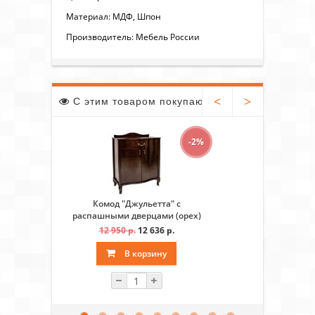
Материал: МДФ, Шпон
Производитель: Мебель России
<
>
С этим товаром покупают
-2%
Комод "Джульетта" с
Комод "Дж
распашными дверцами (орех)
Вис
12 950 р.
12 636 р.
15 1
В корзину