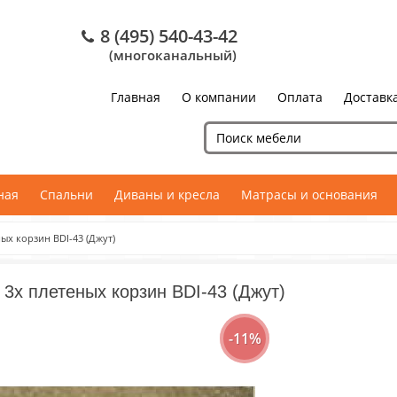
8 (495) 540-43-42
(многоканальный)
Главная
О компании
Оплата
Доставк
ная
Спальни
Диваны и кресла
Матрасы и основания
ых корзин BDI-43 (Джут)
 3х плетеных корзин BDI-43 (Джут)
-11%