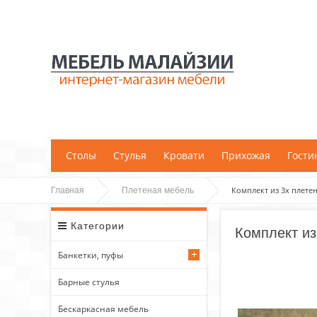
;
Столы
Стулья
Кровати
Прихожая
Гости
Комплект из 3х плетен
Главная
Плетеная мебель
Категории
Комплект из
Банкетки, пуфы
Барные стулья
Бескаркасная мебель