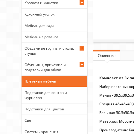
Кровати и кушетки
Кухонный уголок
Мебель для сада
Мебель из ротанга
Обеденные группы и столы,
стулья
Описание
Обувницы, прихожие и
подставки для обуви
Комплект из 3х пл
Плетеная мебель
Набор плетеных кор
Подставки для зонтов и
Малая - 39,5х39,5х3
журналов
Средняя 46х46х40(Д
Подставки для цветов
Большая 50.5х50.5х
Свет
Материал: Морские
Производитель: Б
Системы хранения