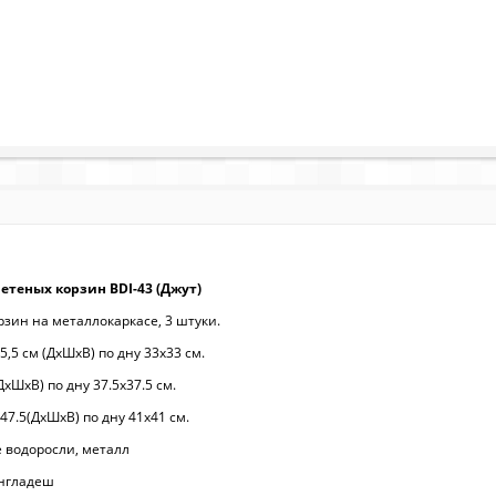
етеных корзин BDI-43 (Джут)
зин на металлокаркасе, 3 штуки.
5,5 см (ДхШхВ) по дну 33х33 см.
хШхВ) по дну 37.5х37.5 см.
47.5(ДхШхВ) по дну 41х41 см.
 водоросли, металл
англадеш