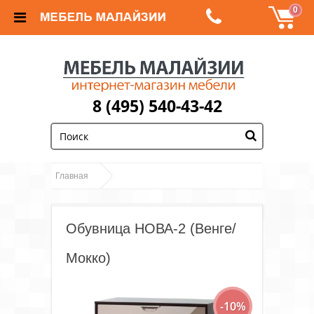
0
8 (495) 540-43-42
;
Главная
Обувницы, прихожие и подставки для обуви
Обувница НОВА-2 (Венге/
Обувница НОВА-2
Обувницы
(Венге/ Мокко)
Мокко)
-10%