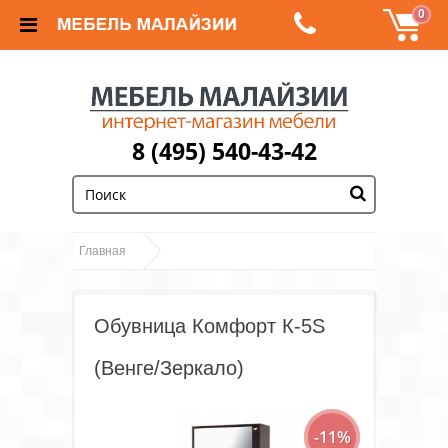
0
8 (495) 540-43-42
;
Главная
Обувницы, прихожие и подставки для обуви
Обувница Комфорт К-5S
Обувница Комфорт
Обувницы
К-5S (Венге/Зеркало)
(Венге/Зеркало)
-11%