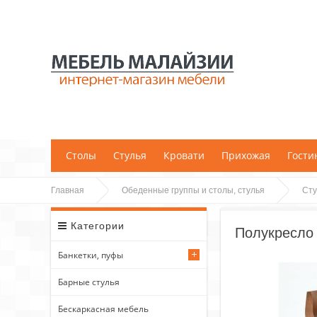
;
Столы
Стулья
Кровати
Прихожая
Гости
Главная
Обеденные группы и столы, стулья
Сту
Категории
Полукресло 
Банкетки, пуфы
Барные стулья
Бескаркасная мебель