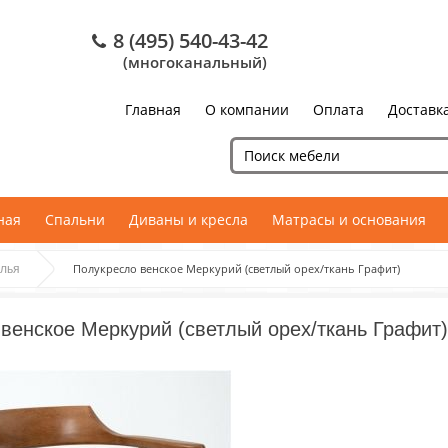
8 (495) 540-43-42
(многоканальный)
Главная
О компании
Оплата
Доставк
ная
Спальни
Диваны и кресла
Матрасы и основания
Полукресло венское Меркурий (светлый орех/ткань Графит)
лья
венское Меркурий (светлый орех/ткань Графит)