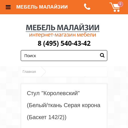
0
8 (495) 540-43-42
;
Главная
Стул
Обеденные группы и столы, стулья
"Королевский" (Белый/ткань Серая корона (Баскет
Стул "Королевский"
142/2))
(Белый/ткань Серая корона
(Баскет 142/2))