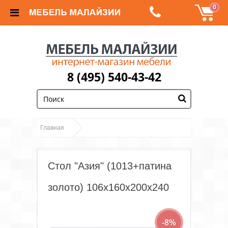
0
8 (495) 540-43-42
;
Главная
Обеденные группы и столы, стулья
Стол "Азия" (1013+патина
Столы
Столы из массива и МДФ
Стол "Азия" (1013+патина золото) 106х160х200х240
золото) 106х160х200х240
-8%