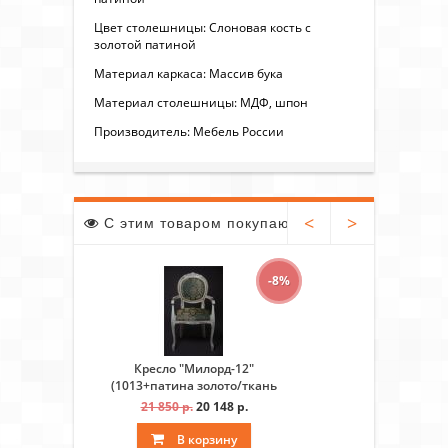
Цвет столешницы: Слоновая кость с
золотой патиной
Материал каркаса: Массив бука
Материал столешницы: МДФ, шпон
Производитель: Мебель России
<
>
С этим товаром покупают
-8%
Кресло "Милорд-12"
Стул "Милор
(1013+патина золото/ткань
кость 101
Андрис бирюза Вензель)
21 850 р.
20 148 р.
10 0
слоновая кость)
В корзину