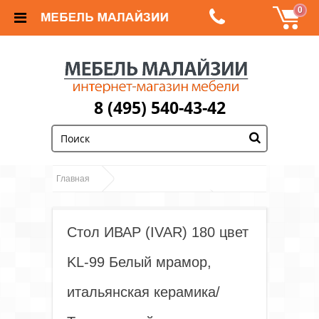
0
8 (495) 540-43-42
;
Главная
Обеденные группы и столы, стулья
Стол ИВАР (IVAR) 180 цвет
Стол ИВАР (IVAR) 180
Керамические столы
цвет KL-99 Белый мрамор, итальянская керамика/
KL-99 Белый мрамор,
Темно-серый
итальянская керамика/