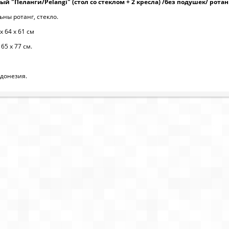
й "Пеланги/Pelangi" (стол со стеклом + 2 кресла) /без подушек/ рота
ны ротанг, стекло.
х 64 х 61 см
65 х 77 см.
донезия.