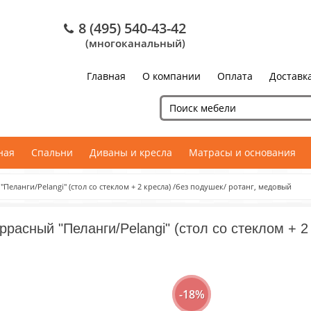
8 (495) 540-43-42
(многоканальный)
Главная
О компании
Оплата
Доставк
ная
Спальни
Диваны и кресла
Матрасы и основания
Пеланги/Pelangi" (стол со стеклом + 2 кресла) /без подушек/ ротанг, медовый
ррасный "Пеланги/Pelangi" (стол со стеклом + 2 
-18%