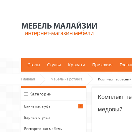
;
Столы
Стулья
Кровати
Прихожая
Гости
Комплект террасный "
Главная
Мебель из ротанга
Категории
Комплект те
Банкетки, пуфы
медовый
Барные стулья
Бескаркасная мебель