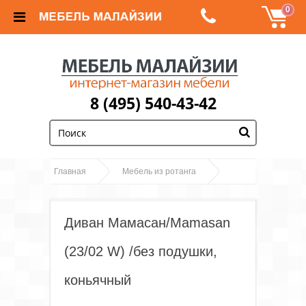
0
8 (495) 540-43-42
;
Главная
Мебель из ротанга
Диван Мамасан/Mamasan (23/02 W) /без подушки,
коньячный
Диван Мамасан/Mamasan
(23/02 W) /без подушки,
коньячный