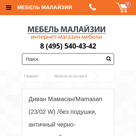
0
8 (495) 540-43-42
;
Главная
Мебель из ротанга
Диван Мамасан/Mamasan (23/02 W) /без подушки,
античный черно-коричневый
Диван Мамасан/Mamasan
(23/02 W) /без подушки,
античный черно-