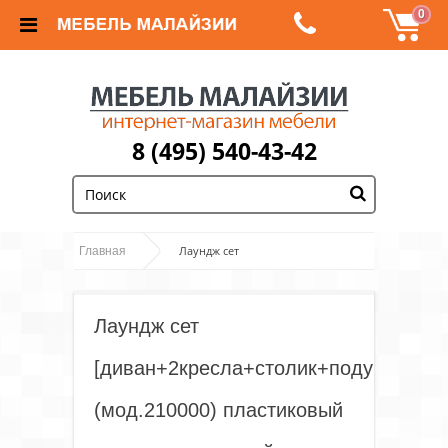
0
8 (495) 540-43-42
;
Лаундж сет
Главная
[диван+2кресла+столик+подушки] (мод.210000)
пластиковый ротанг, коричневый, ткань DB-02
Лаундж сет
бежевый
[диван+2кресла+столик+подушки]
(мод.210000) пластиковый